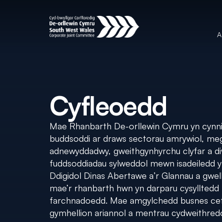
A
Cyfleoedd
Mae Rhanbarth De-orllewin Cymru yn cynnig
buddsoddi ar draws sectorau amrywiol, me
adnewyddadwy, gweithgynhyrchu clyfar a di
fuddsoddiadau sylweddol mewn isadeiledd y
Ddigidol Dinas Abertawe a’r Glannau a gwellia
mae’r rhanbarth hwn yn darparu cysylltedd
farchnadoedd. Mae amgylchedd busnes cefno
gymhellion ariannol a mentrau cydweithred