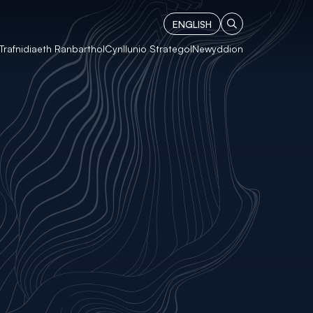
ENGLISH
Trafnidiaeth Ranbarthol
Cynllunio Strategol
Newyddion