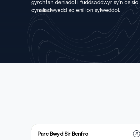
gyrchfan deniadol i fuddsoddwyr sy'n ceisio
cynaliadwyedd ac enillion sylweddol.
Parc Bwyd Sir Benfro