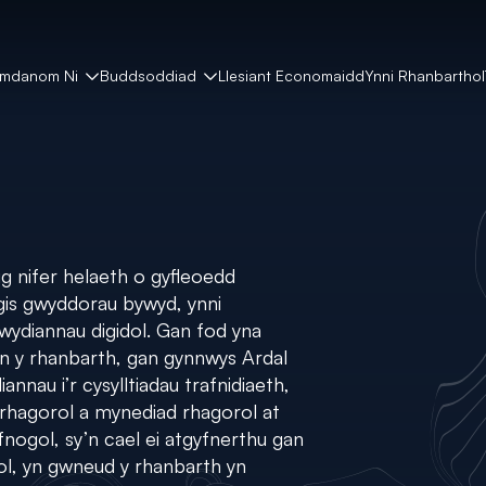
mdanom Ni
Buddsoddiad
Llesiant Economaidd
Ynni Rhanbarthol
 nifer helaeth o gyfleoedd
gis gwyddorau bywyd, ynni
wydiannau digidol. Gan fod yna
n y rhanbarth, gan gynnwys Ardal
nnau i’r cysylltiadau trafnidiaeth,
 rhagorol a mynediad rhagorol at
gol, sy’n cael ei atgyfnerthu gan
ol, yn gwneud y rhanbarth yn