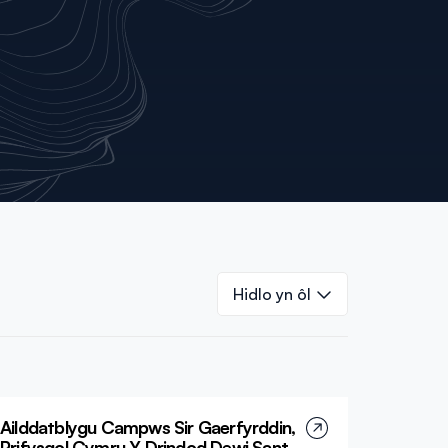
Hidlo yn ôl
Ailddatblygu Campws Sir Gaerfyrddin,
Prifysgol Cymru Y Drindod Dewi Sant