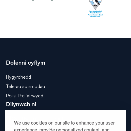
Dolenni cyflym
Hygyrchedd
Telerau ac amodau
Polisi Preifatrwydd
Dilynwch ni
Cysylltwch â ni ar LinkedIn
We use cookies on our site to enhance your user
Cysylltwch â ni
experience, provide personalized content, and