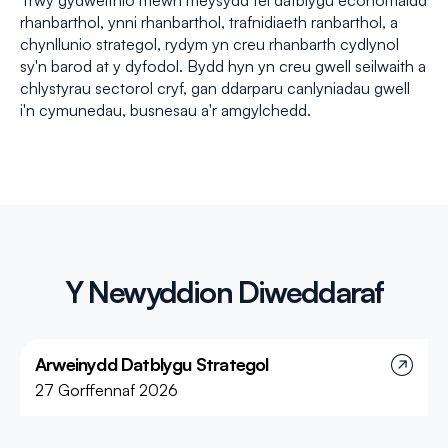
Trwy gydweithio mewn meysydd fel datblygu economaidd
rhanbarthol, ynni rhanbarthol, trafnidiaeth ranbarthol, a
chynllunio strategol, rydym yn creu rhanbarth cydlynol
sy'n barod at y dyfodol. Bydd hyn yn creu gwell seilwaith a
chlystyrau sectorol cryf, gan ddarparu canlyniadau gwell
i'n cymunedau, busnesau a'r amgylchedd.
Y Newyddion Diweddaraf
Arweinydd Datblygu Strategol
27 Gorffennaf 2026