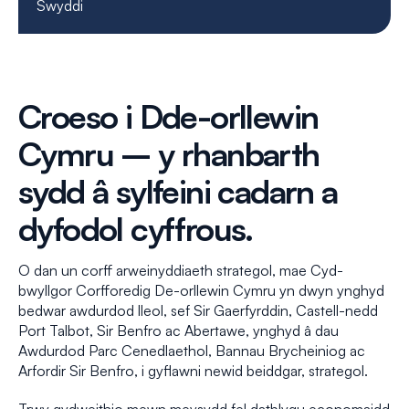
Swyddi
Croeso i Dde-orllewin
Cymru – y rhanbarth
sydd â sylfeini cadarn a
dyfodol cyffrous.
O dan un corff arweinyddiaeth strategol, mae Cyd-
bwyllgor Corfforedig De-orllewin Cymru yn dwyn ynghyd
bedwar awdurdod lleol, sef Sir Gaerfyrddin, Castell-nedd
Port Talbot, Sir Benfro ac Abertawe, ynghyd â dau
Awdurdod Parc Cenedlaethol, Bannau Brycheiniog ac
Arfordir Sir Benfro, i gyflawni newid beiddgar, strategol.