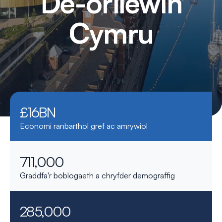
De-orllewin
Cymru
£16BN
Economi ranbarthol gref ac amrywiol
711,000
Graddfa'r boblogaeth a chryfder demograffig
285,000