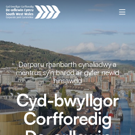
Darparu rhanbarth cynaliadwy a
mentrus sy'n barod ar gyfer newid
hinsawdd
Cyd-bwyllgor
Corfforedig