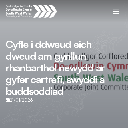
Cyfle i ddweud eich
dweud am gynllun
rhanbarthol newydd ar
gyfer cartrefi, swyddi a
buddsoddiad
21/01/2026